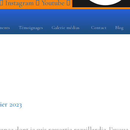
Instagram
Youtube
ments
Témoignages
Galerie médias
Contact
Blog
ier 2023
ce dont je suis ressortie ragaillardie. J’avoue 