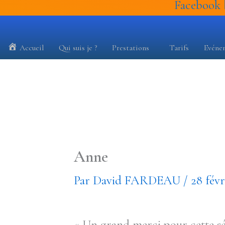
Facebook
Accueil
Qui suis je ?
Prestations
Tarifs
Evéne
Anne
Par
David FARDEAU
/
28 févr
« Un grand merci pour cette séan