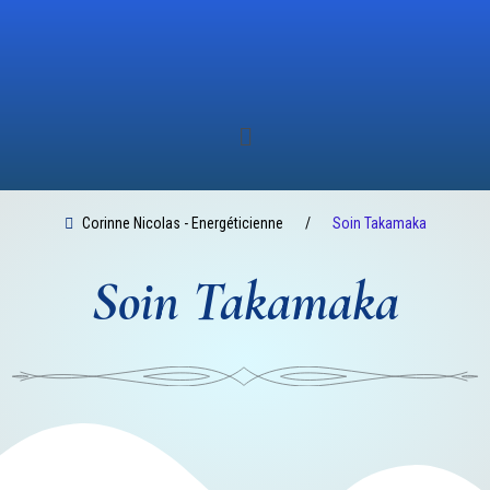
Aller
au
contenu
Menu
Corinne Nicolas - Energéticienne
Soin Takamaka
Soin Takamaka