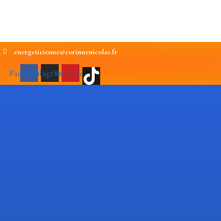
energeticienne@corinnenicolas.fr
Facebook
Instagram
Youtube