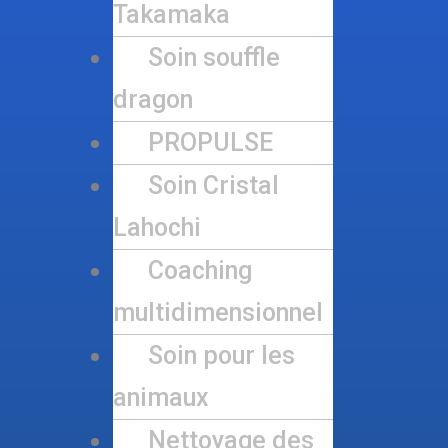
Takamaka
Soin souffle
dragon
PROPULSE
Soin Cristal
Lahochi
Coaching
multidimensionnel
Soin pour les
animaux
Nettoyage des