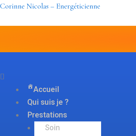
Aller
Corinne Nicolas – Energéticienne
au
contenu
Menu
Accueil
Qui suis je ?
Prestations
Soin