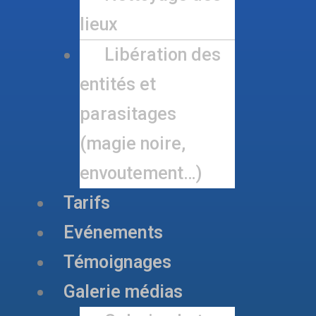
lieux
Libération des
entités et
parasitages
(magie noire,
envoutement…)
Tarifs
Evénements
Témoignages
Galerie médias