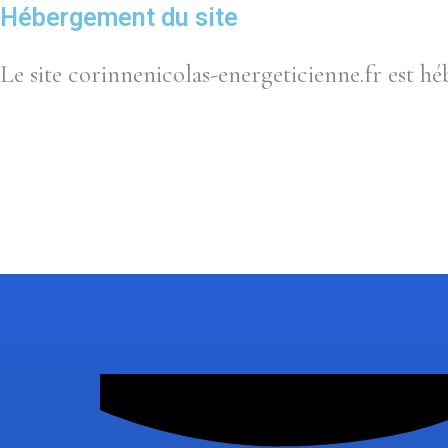
Hébergement du site
Le site corinnenicolas-energeticienne.fr est h