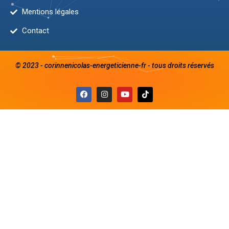
Mentions légales
Contact
© 2023 - corinnenicolas-energeticienne-fr - tous droits réservés
F
I
Y
a
n
o
c
s
u
e
t
t
b
a
u
o
g
b
o
r
e
k
a
m