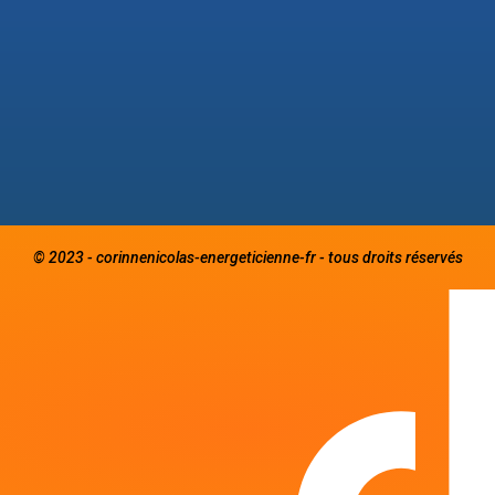
© 2023 - corinnenicolas-energeticienne-fr - tous droits réservés