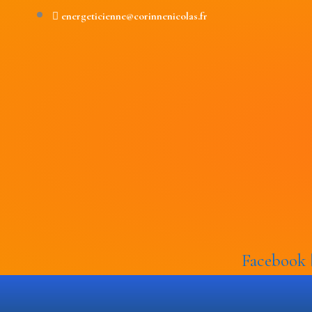
Aller
energeticienne@corinnenicolas.fr
au
contenu
Facebook