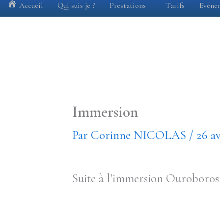
Accueil
Qui suis je ?
Prestations
Tarifs
Evéne
Immersion
Par
Corinne NICOLAS
/
26 av
Suite à l’immersion Ouroboros